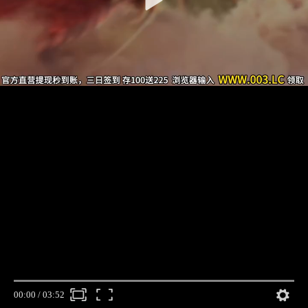
00:00
/
03:52